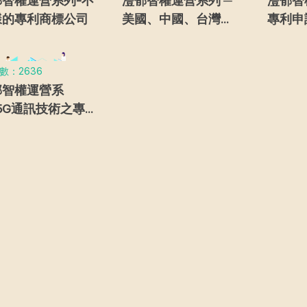
郁智權運營系列-不
灃郁智權運營系列 ─
灃郁智
樣的專利商標公司
美國、中國、台灣審
專利申
查制度之「選擇發
時髦的
明」
數：2636
郁智權運營系
5G通訊技術之專
佈局分析