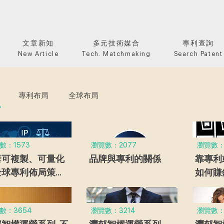
文章新知
多元技術媒合
專利查詢
New Article
Tech. Matchmaking
Search Patent
專利布局
全球布局
數：1573
瀏覽數：2077
瀏覽數：
套可複製、可量化
品牌與專利的關係
靠專利
全球專利佈局策略-
如何賺
郁分享國際期刊研
讓你賺
成果
權告訴
數：3654
瀏覽數：3214
瀏覽數：