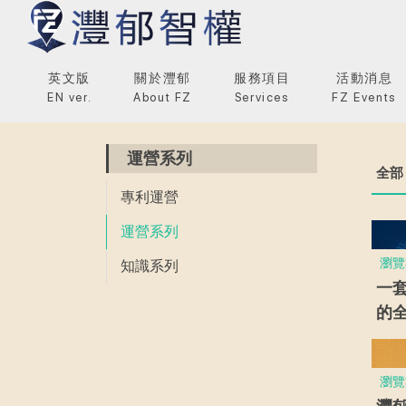
英文版
關於灃郁
服務項目
活動消息
EN ver.
About FZ
Services
FZ Events
運營系列
全部
專利運營
運營系列
瀏覽
知識系列
一
的
灃
究
瀏覽