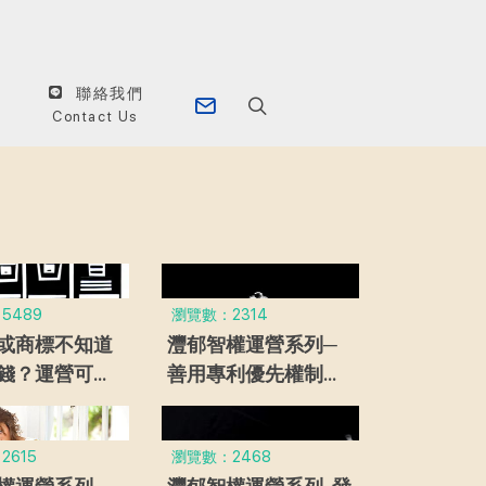
聯絡我們
Contact Us
5489
瀏覽數：2314
或商標不知道
灃郁智權運營系列─
錢？運營可以
善用專利優先權制度
飽飽？灃郁智
將讓你的專利佈局策
你~
略更具彈性
2615
瀏覽數：2468