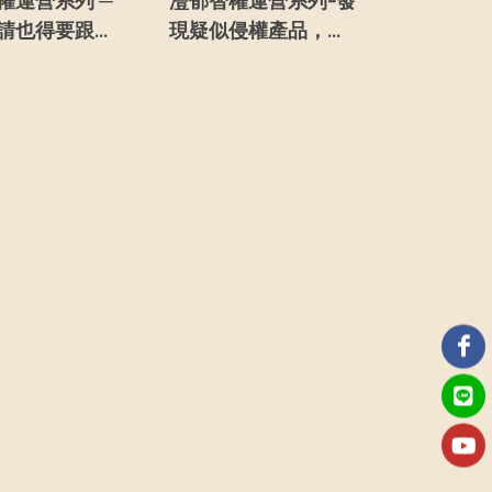
權運營系列 ─
灃郁智權運營系列-發
請也得要跟上
現疑似侵權產品，原
腳步
來你可以這麼做！