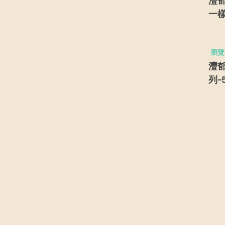
灃
一
瀏覽
灃
列-
利