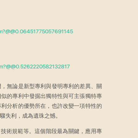
atkm?@@0.06451775057691145
sbkm?@@0.5262220582132817
門，無論是新型專利與發明專利的差異、關
相似的專利中發掘出獨特性與可主張獨特專
專利分析的優勢所在，也許改變一項特性的
驟失利，成為遺珠之憾。
、技術規範等。這個階段最為關鍵，應用專