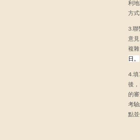
利地
方式
3.
意見
複雜
日。
4.
後，
的審
考驗
點並