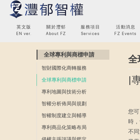
英文版
關於灃郁
服務項目
活動消息
EN ver.
About FZ
Services
FZ Events
全球專利與商標申請
全
智財國際化商轉服務
|
全球專利與商標申請
專利地圖與技術分析
智權分析佈局與規劃
您可
智權制度建立與輔導
時，
專利商品化策略布局
不同
侵權主張評議與鑑定