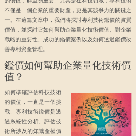
的價值了解至關重要。尤其是在科技領域，專利技術
不僅是一個企業的重要財產，更是其競爭力的關鍵之
一。在這篇文章中，我們將探討專利技術鑑價的實質
價值，並探討它如何幫助企業量化技術價值、對企業
戰略的重要性、成功的鑑價案例以及如何透過鑑價改
善專利資產管理。
鑑價如何幫助企業量化技術價
值？
如何準確評估科技技術
的價值，一直是一個挑
戰。專利技術鑑價是透
過系統性分析、評估技
術所涉及的知識產權價