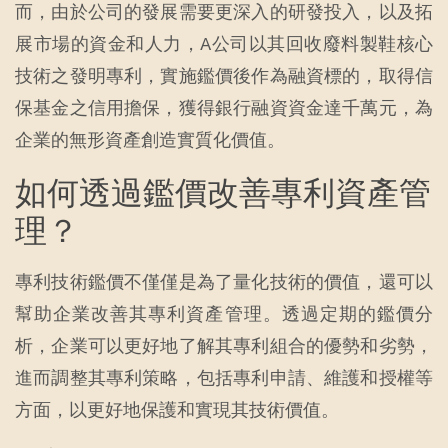
而，由於公司的發展需要更深入的研發投入，以及拓
展市場的資金和人力，A公司以其回收廢料製鞋核心
技術之發明專利，實施鑑價後作為融資標的，取得信
保基金之信用擔保，獲得銀行融資資金達千萬元，為
企業的無形資產創造實質化價值。
如何透過鑑價改善專利資產管
理？
專利技術鑑價不僅僅是為了量化技術的價值，還可以
幫助企業改善其專利資產管理。透過定期的鑑價分
析，企業可以更好地了解其專利組合的優勢和劣勢，
進而調整其專利策略，包括專利申請、維護和授權等
方面，以更好地保護和實現其技術價值。