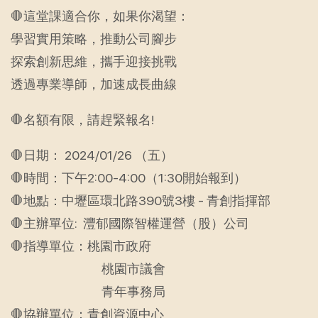
🛑這堂課適合你，如果你渴望：
學習實用策略，推動公司腳步
探索創新思維，攜手迎接挑戰
透過專業導師，加速成長曲線
🛑名額有限，請趕緊報名!
🛑日期： 2024/01/26 （五）
🛑時間：下午2:00-4:00（1:30開始報到）
🛑地點：中壢區環北路390號3樓 - 青創指揮部
🛑主辦單位: 灃郁國際智權運營（股）公司
🛑指導單位：桃園市政府
桃園市議會
青年事務局
🛑協辦單位：青創資源中心