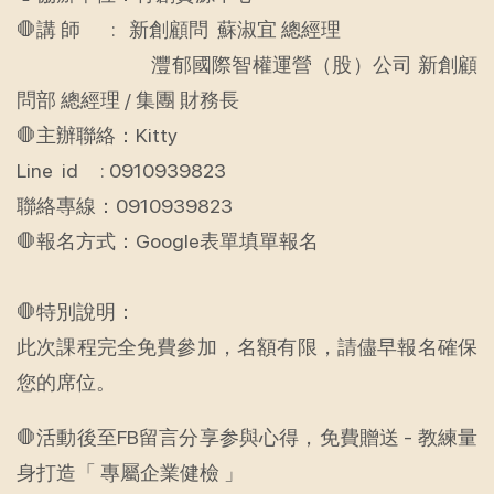
🛑講 師 : 新創顧問 蘇淑宜 總經理
灃郁國際智權運營（股）公司 新創顧
問部 總經理 / 集團 財務長
🛑主辦聯絡：Kitty
Line id : 0910939823
聯絡專線：0910939823
🛑報名方式：Google表單填單報名
🛑特別說明：
此次課程完全免費參加，名額有限，請儘早報名確保
您的席位。
🛑活動後至FB留言分享参與心得，免費贈送 - 教練量
身打造「 專屬企業健檢 」