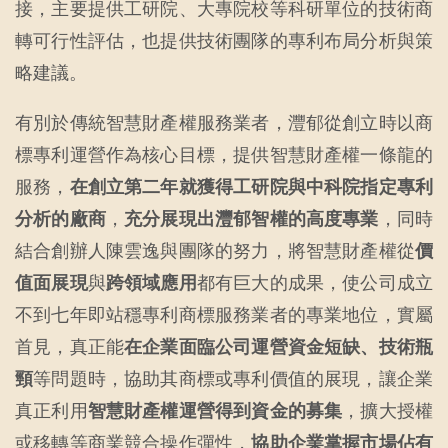
接，主要提供工研院、大專院校等科研單位的技術商
轉可行性評估，也提供技術團隊的專利布局分析與策
略建議。
有別於傳統智慧財產權服務業者，灃郁從創立時以商
標專利運營作為核心目標，提供智慧財產權一條龍的
服務，
在創立第二年就獲得工研院與中科院指定專利
分析的廠商
，
充分展現出灃郁智權的高度專業
，同時
結合創辦人陳雲逸與團隊的努力，將智慧財產權從
價
值面展現
與
跨領域應用
都有巨大的成果，使公司成立
不到七年即站穩專利商標服務業者的專業地位，實屬
首見，真正能
在企業面臨公司運營資金短缺、技術瓶
頸
等問題時，協助其商標或專利價值的展現，讓企業
真正利用
智慧財產權運營得到資金的募集
，擴大授權
或移轉等商業競合操作彈性，
協助企業掌握市場佔有